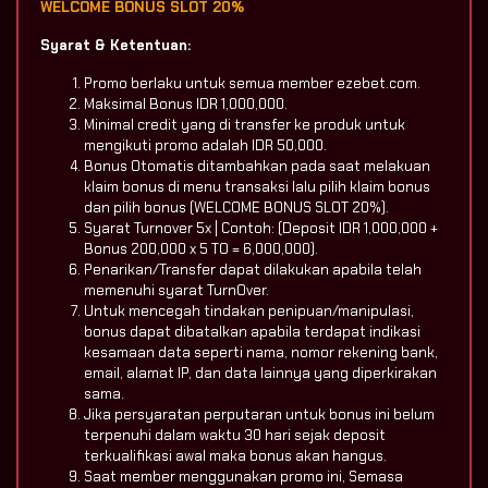
WELCOME BONUS SLOT 20%
Syarat & Ketentuan:
Promo berlaku untuk semua member ezebet.com.
Maksimal Bonus IDR 1,000,000.
Minimal credit yang di transfer ke produk untuk
mengikuti promo adalah IDR 50,000.
Bonus Otomatis ditambahkan pada saat melakuan
klaim bonus di menu transaksi lalu pilih klaim bonus
dan pilih bonus (WELCOME BONUS SLOT 20%).
Syarat Turnover 5x | Contoh: (Deposit IDR 1,000,000 +
Bonus 200,000 x 5 TO = 6,000,000).
Penarikan/Transfer dapat dilakukan apabila telah
memenuhi syarat TurnOver.
Untuk mencegah tindakan penipuan/manipulasi,
bonus dapat dibatalkan apabila terdapat indikasi
kesamaan data seperti nama, nomor rekening bank,
email, alamat IP, dan data lainnya yang diperkirakan
sama.
Jika persyaratan perputaran untuk bonus ini belum
terpenuhi dalam waktu 30 hari sejak deposit
terkualifikasi awal maka bonus akan hangus.
Saat member menggunakan promo ini, Semasa